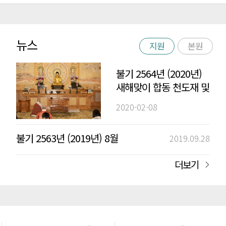
뉴스
지원
본원
불기 2564년 (2020년)
새해맞이 합동 천도재 및
촛불재
2020-02-08
불기 2563년 (2019년) 8월
2019.09.28
더보기
추석 합동 차례 법회