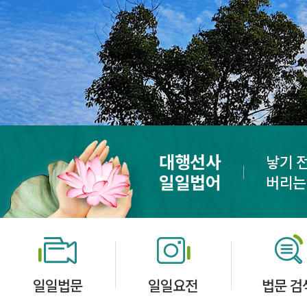
대행선사
낳기 
일일법어
버리는
일일법문
일일요전
법문 검