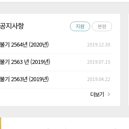
공지사항
지원
본원
불기 2564년 (2020년)
2019.12.30
새해맞이 합동 천도재 및
불기 2563 년 (2019년)
2019.07.15
촛불재
칠석, 백중 정진 법회
불기 2563년 (2019년)
2019.04.22
부처님 오신날을 맞이하여
더보기