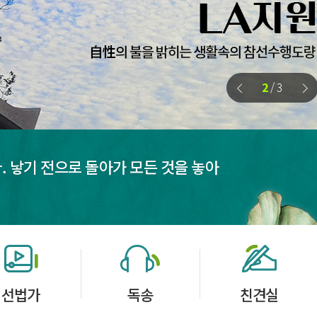
2
/
3
. 낳기 전으로 돌아가 모든 것을 놓아
선법가
독송
친견실