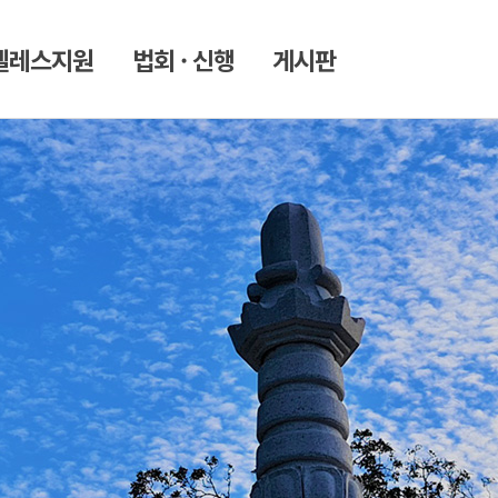
젤레스지원
법회 · 신행
게시판