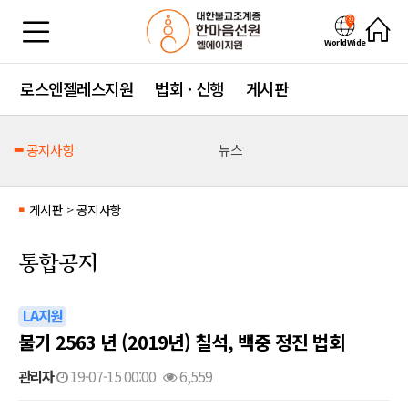
WorldWide
로스엔젤레스지원
법회 · 신행
게시판
공지사항
뉴스
게시판
>
공지사항
■
통합공지
LA지원
불기 2563 년 (2019년) 칠석, 백중 정진 법회
관리자
19-07-15 00:00
6,559